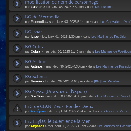
modification de nom de personnage
par
Lushen
»
lun. janv. 05, 2026 2:39 pm
» dans
Discussions
BG de Mermedia
par
Mermedia
»
sam. janv. 03, 2026 5:14 pm
» dans
Les Chevaliers d'Ath
BG Isaac
par
Isaac
»
jeu. janv. 01, 2026 1:39 pm
» dans
Les Marinas de Poséidon
BG Cobra
par
Cobra
»
mar. déc. 30, 2025 11:45 pm
» dans
Les Marinas de Poséidon
BG Astinos
par
Astinos
»
mar. déc. 30, 2025 4:30 pm
» dans
Les Marinas de Poséido
BG Selenia
par
Selenia
»
lun. déc. 29, 2025 4:06 pm
» dans
[BG] Les Rebelles
BG Nyssa (Une vague d'espoir)
par
Sov3liss
»
mer. déc. 03, 2025 4:38 pm
» dans
Les Marinas de Poséid
[BG de CLAN] Zeus, Roi des Dieux
par
Asclépias
»
dim. sept. 14, 2025 2:24 am
» dans
Les Anges de Zeus
[BG] Sylas, le Guerrier de la Mer
par
Abyssos
»
mer. août 06, 2025 5:11 pm
» dans
Les Marinas de Poséid