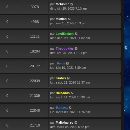
par
Melusine
0
3078
dim. juin 29, 2025 7:10 am
par
Mictlan
0
4968
jeu. mai 15, 2025 1:33 pm
par
LordKraken
0
11151
mer. déc. 29, 2021 11:02 am
par
Theodoklès
0
18204
dim. oct. 31, 2021 7:21 pm
par
Hieros
0
20172
jeu. juin 10, 2021 3:39 pm
par
Kratos
0
22039
lun. sept. 21, 2020 12:37 am
par
Heleades
0
21339
lun. sept. 14, 2020 10:30 pm
par
Ealnaya
0
22840
lun. mars 09, 2020 11:26 pm
par
Maliphanzo
0
21710
dim. mars 08, 2020 5:48 pm