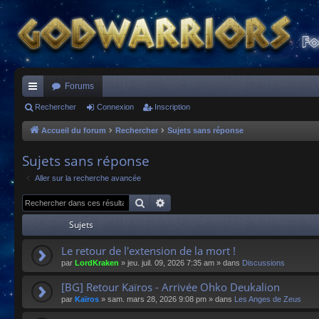
Forums
ac
Rechercher
Connexion
Inscription
co
Accueil du forum
Rechercher
Sujets sans réponse
ur
Sujets sans réponse
ci
Aller sur la recherche avancée
s
Rechercher
Recherche avancée
Sujets
Le retour de l'extension de la mort !
par
LordKraken
»
jeu. juil. 09, 2026 7:35 am
» dans
Discussions
[BG] Retour Kaïros - Arrivée Ohko Deukalion
par
Kaïros
»
sam. mars 28, 2026 9:08 pm
» dans
Les Anges de Zeus