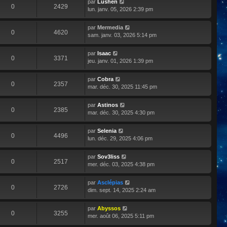
par
Lushen
0
2429
lun. janv. 05, 2026 2:39 pm
par
Mermedia
0
4620
sam. janv. 03, 2026 5:14 pm
par
Isaac
0
3371
jeu. janv. 01, 2026 1:39 pm
par
Cobra
0
2357
mar. déc. 30, 2025 11:45 pm
par
Astinos
0
2385
mar. déc. 30, 2025 4:30 pm
par
Selenia
0
4496
lun. déc. 29, 2025 4:06 pm
par
Sov3liss
0
2517
mer. déc. 03, 2025 4:38 pm
par
Asclépias
0
2726
dim. sept. 14, 2025 2:24 am
par
Abyssos
0
3255
mer. août 06, 2025 5:11 pm