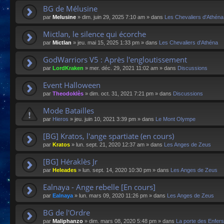
BG de Mélusine
par
Melusine
»
dim. juin 29, 2025 7:10 am
» dans
Les Chevaliers d'Athéna
Mictlan, le silence qui écorche
par
Mictlan
»
jeu. mai 15, 2025 1:33 pm
» dans
Les Chevaliers d'Athéna
GodWarriors V5 : Après l'engloutissement
par
LordKraken
»
mer. déc. 29, 2021 11:02 am
» dans
Discussions
Event Halloween
par
Theodoklès
»
dim. oct. 31, 2021 7:21 pm
» dans
Discussions
Mode Batailles
par
Hieros
»
jeu. juin 10, 2021 3:39 pm
» dans
Le Mont Olympe
[BG] Kratos, l'ange spartiate (en cours)
par
Kratos
»
lun. sept. 21, 2020 12:37 am
» dans
Les Anges de Zeus
[BG] Héraklès Jr
par
Heleades
»
lun. sept. 14, 2020 10:30 pm
» dans
Les Anges de Zeus
Ealnaya - Ange rebelle [En cours]
par
Ealnaya
»
lun. mars 09, 2020 11:26 pm
» dans
Les Anges de Zeus
BG de l'Ordre
par
Maliphanzo
»
dim. mars 08, 2020 5:48 pm
» dans
La porte des Enfers