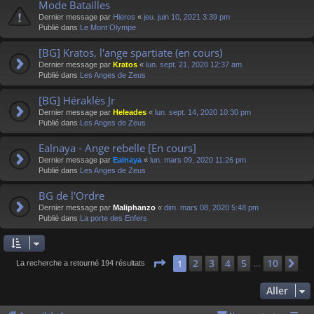
Mode Batailles
Dernier message par
Hieros
«
jeu. juin 10, 2021 3:39 pm
Publié dans
Le Mont Olympe
[BG] Kratos, l'ange spartiate (en cours)
Dernier message par
Kratos
«
lun. sept. 21, 2020 12:37 am
Publié dans
Les Anges de Zeus
[BG] Héraklès Jr
Dernier message par
Heleades
«
lun. sept. 14, 2020 10:30 pm
Publié dans
Les Anges de Zeus
Ealnaya - Ange rebelle [En cours]
Dernier message par
Ealnaya
«
lun. mars 09, 2020 11:26 pm
Publié dans
Les Anges de Zeus
BG de l'Ordre
Dernier message par
Maliphanzo
«
dim. mars 08, 2020 5:48 pm
Publié dans
La porte des Enfers
Page
1
sur
10
2
3
4
5
10
1
Su
La recherche a retourné 194 résultats
…
Aller