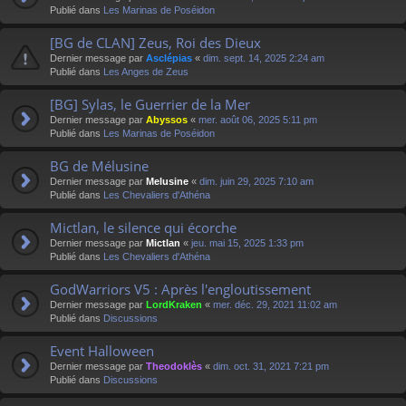
Publié dans
Les Marinas de Poséidon
[BG de CLAN] Zeus, Roi des Dieux
Dernier message par
Asclépias
«
dim. sept. 14, 2025 2:24 am
Publié dans
Les Anges de Zeus
[BG] Sylas, le Guerrier de la Mer
Dernier message par
Abyssos
«
mer. août 06, 2025 5:11 pm
Publié dans
Les Marinas de Poséidon
BG de Mélusine
Dernier message par
Melusine
«
dim. juin 29, 2025 7:10 am
Publié dans
Les Chevaliers d'Athéna
Mictlan, le silence qui écorche
Dernier message par
Mictlan
«
jeu. mai 15, 2025 1:33 pm
Publié dans
Les Chevaliers d'Athéna
GodWarriors V5 : Après l'engloutissement
Dernier message par
LordKraken
«
mer. déc. 29, 2021 11:02 am
Publié dans
Discussions
Event Halloween
Dernier message par
Theodoklès
«
dim. oct. 31, 2021 7:21 pm
Publié dans
Discussions