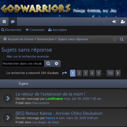
ac
Rechercher
or
Connexion
Inscription
on
ns
co
u
ne
cri
Accueil du forum
Rechercher
Sujets sans réponse
R
e
ur
m
xi
pti
Sujets sans réponse
c
ci
s
on
on
Aller sur la recherche avancée
h
Rechercher
Recherche avancée
s
e
r
Page
1
sur
10
2
3
4
5
10
1
Su
La recherche a retourné 194 résultats
…
c
Sujets
h
e
Le retour de l'extension de la mort !
r
Dernier message par
LordKraken
«
jeu. juil. 09, 2026 7:35 am
Publié dans
Discussions
[BG] Retour Kaïros - Arrivée Ohko Deukalion
Dernier message par
Kaïros
«
sam. mars 28, 2026 9:08 pm
Publié dans
Les Anges de Zeus