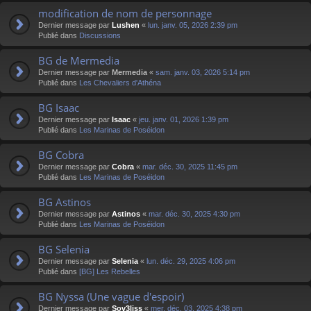
modification de nom de personnage
Dernier message par
Lushen
«
lun. janv. 05, 2026 2:39 pm
Publié dans
Discussions
BG de Mermedia
Dernier message par
Mermedia
«
sam. janv. 03, 2026 5:14 pm
Publié dans
Les Chevaliers d'Athéna
BG Isaac
Dernier message par
Isaac
«
jeu. janv. 01, 2026 1:39 pm
Publié dans
Les Marinas de Poséidon
BG Cobra
Dernier message par
Cobra
«
mar. déc. 30, 2025 11:45 pm
Publié dans
Les Marinas de Poséidon
BG Astinos
Dernier message par
Astinos
«
mar. déc. 30, 2025 4:30 pm
Publié dans
Les Marinas de Poséidon
BG Selenia
Dernier message par
Selenia
«
lun. déc. 29, 2025 4:06 pm
Publié dans
[BG] Les Rebelles
BG Nyssa (Une vague d'espoir)
Dernier message par
Sov3liss
«
mer. déc. 03, 2025 4:38 pm