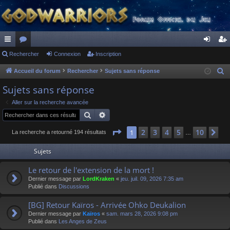
ac
Rechercher
or
Connexion
Inscription
on
ns
co
u
ne
cri
Accueil du forum
Rechercher
Sujets sans réponse
R
e
ur
m
xi
pti
Sujets sans réponse
c
ci
s
on
on
Aller sur la recherche avancée
h
Rechercher
Recherche avancée
s
e
r
Page
1
sur
10
2
3
4
5
10
1
Su
La recherche a retourné 194 résultats
…
c
Sujets
h
e
Le retour de l'extension de la mort !
r
Dernier message par
LordKraken
«
jeu. juil. 09, 2026 7:35 am
Publié dans
Discussions
[BG] Retour Kaïros - Arrivée Ohko Deukalion
Dernier message par
Kaïros
«
sam. mars 28, 2026 9:08 pm
Publié dans
Les Anges de Zeus