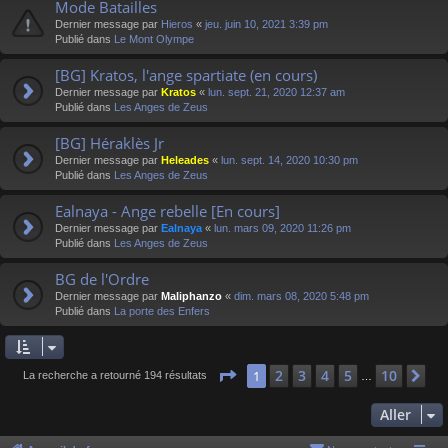
Mode Batailles
Dernier message par
Hieros
«
jeu. juin 10, 2021 3:39 pm
Publié dans
Le Mont Olympe
[BG] Kratos, l'ange spartiate (en cours)
Dernier message par
Kratos
«
lun. sept. 21, 2020 12:37 am
Publié dans
Les Anges de Zeus
[BG] Héraklès Jr
Dernier message par
Heleades
«
lun. sept. 14, 2020 10:30 pm
Publié dans
Les Anges de Zeus
Ealnaya - Ange rebelle [En cours]
Dernier message par
Ealnaya
«
lun. mars 09, 2020 11:26 pm
Publié dans
Les Anges de Zeus
BG de l'Ordre
Dernier message par
Maliphanzo
«
dim. mars 08, 2020 5:48 pm
Publié dans
La porte des Enfers
Page
1
sur
10
2
3
4
5
10
1
Su
La recherche a retourné 194 résultats
…
Aller