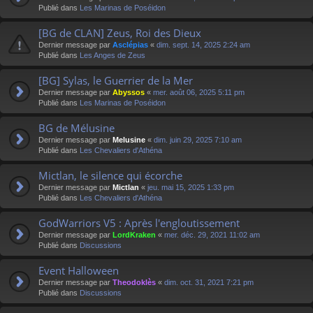
Publié dans
Les Marinas de Poséidon
[BG de CLAN] Zeus, Roi des Dieux
Dernier message par
Asclépias
«
dim. sept. 14, 2025 2:24 am
Publié dans
Les Anges de Zeus
[BG] Sylas, le Guerrier de la Mer
Dernier message par
Abyssos
«
mer. août 06, 2025 5:11 pm
Publié dans
Les Marinas de Poséidon
BG de Mélusine
Dernier message par
Melusine
«
dim. juin 29, 2025 7:10 am
Publié dans
Les Chevaliers d'Athéna
Mictlan, le silence qui écorche
Dernier message par
Mictlan
«
jeu. mai 15, 2025 1:33 pm
Publié dans
Les Chevaliers d'Athéna
GodWarriors V5 : Après l'engloutissement
Dernier message par
LordKraken
«
mer. déc. 29, 2021 11:02 am
Publié dans
Discussions
Event Halloween
Dernier message par
Theodoklès
«
dim. oct. 31, 2021 7:21 pm
Publié dans
Discussions