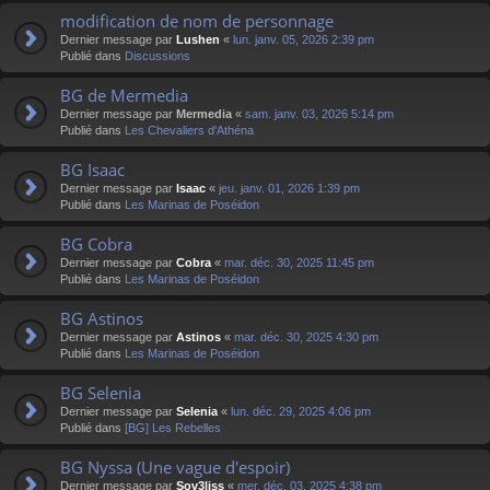
modification de nom de personnage
Dernier message par
Lushen
«
lun. janv. 05, 2026 2:39 pm
Publié dans
Discussions
BG de Mermedia
Dernier message par
Mermedia
«
sam. janv. 03, 2026 5:14 pm
Publié dans
Les Chevaliers d'Athéna
BG Isaac
Dernier message par
Isaac
«
jeu. janv. 01, 2026 1:39 pm
Publié dans
Les Marinas de Poséidon
BG Cobra
Dernier message par
Cobra
«
mar. déc. 30, 2025 11:45 pm
Publié dans
Les Marinas de Poséidon
BG Astinos
Dernier message par
Astinos
«
mar. déc. 30, 2025 4:30 pm
Publié dans
Les Marinas de Poséidon
BG Selenia
Dernier message par
Selenia
«
lun. déc. 29, 2025 4:06 pm
Publié dans
[BG] Les Rebelles
BG Nyssa (Une vague d'espoir)
Dernier message par
Sov3liss
«
mer. déc. 03, 2025 4:38 pm