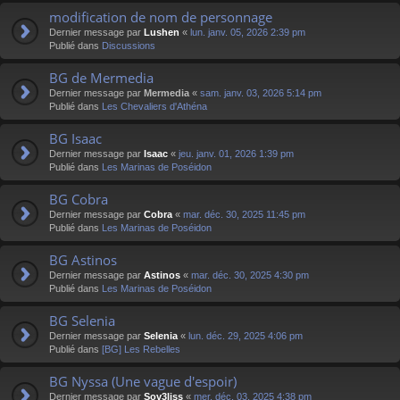
modification de nom de personnage
Dernier message par
Lushen
«
lun. janv. 05, 2026 2:39 pm
Publié dans
Discussions
BG de Mermedia
Dernier message par
Mermedia
«
sam. janv. 03, 2026 5:14 pm
Publié dans
Les Chevaliers d'Athéna
BG Isaac
Dernier message par
Isaac
«
jeu. janv. 01, 2026 1:39 pm
Publié dans
Les Marinas de Poséidon
BG Cobra
Dernier message par
Cobra
«
mar. déc. 30, 2025 11:45 pm
Publié dans
Les Marinas de Poséidon
BG Astinos
Dernier message par
Astinos
«
mar. déc. 30, 2025 4:30 pm
Publié dans
Les Marinas de Poséidon
BG Selenia
Dernier message par
Selenia
«
lun. déc. 29, 2025 4:06 pm
Publié dans
[BG] Les Rebelles
BG Nyssa (Une vague d'espoir)
Dernier message par
Sov3liss
«
mer. déc. 03, 2025 4:38 pm