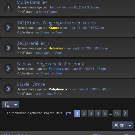
Mode Batailles
Dernier message par
Hieros
«
jeu. juin 10, 2021 3:39 pm
Publié dans
Le Mont Olympe
[BG] Kratos, l'ange spartiate (en cours)
Dernier message par
Kratos
«
lun. sept. 21, 2020 12:37 am
Publié dans
Les Anges de Zeus
[BG] Héraklès Jr
Dernier message par
Heleades
«
lun. sept. 14, 2020 10:30 pm
Publié dans
Les Anges de Zeus
Ealnaya - Ange rebelle [En cours]
Dernier message par
Ealnaya
«
lun. mars 09, 2020 11:26 pm
Publié dans
Les Anges de Zeus
BG de l'Ordre
Dernier message par
Maliphanzo
«
dim. mars 08, 2020 5:48 pm
Publié dans
La porte des Enfers
Page
1
sur
10
2
3
4
5
10
1
Su
La recherche a retourné 194 résultats
…
Aller