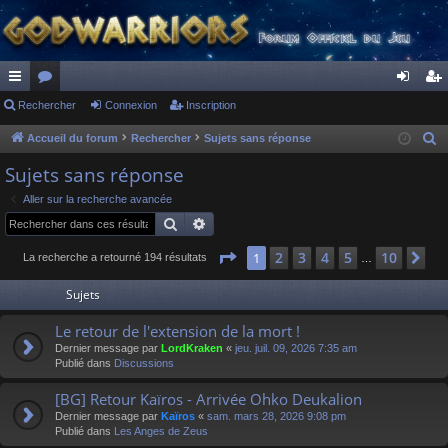
ac
Rechercher
or
Connexion
Inscription
on
ns
co
u
ne
cri
Accueil du forum
Rechercher
Sujets sans réponse
R
e
ur
m
xi
pti
Sujets sans réponse
c
ci
s
on
on
Aller sur la recherche avancée
h
Rechercher
Recherche avancée
s
e
r
Page
1
sur
10
2
3
4
5
10
1
Su
La recherche a retourné 194 résultats
…
c
Sujets
h
e
Le retour de l'extension de la mort !
r
Dernier message par
LordKraken
«
jeu. juil. 09, 2026 7:35 am
Publié dans
Discussions
[BG] Retour Kaïros - Arrivée Ohko Deukalion
Dernier message par
Kaïros
«
sam. mars 28, 2026 9:08 pm
Publié dans
Les Anges de Zeus