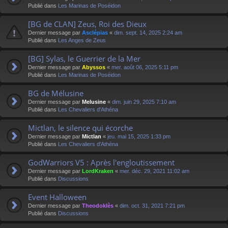
Publié dans
Les Marinas de Poséidon
[BG de CLAN] Zeus, Roi des Dieux
Dernier message par
Asclépias
«
dim. sept. 14, 2025 2:24 am
Publié dans
Les Anges de Zeus
[BG] Sylas, le Guerrier de la Mer
Dernier message par
Abyssos
«
mer. août 06, 2025 5:11 pm
Publié dans
Les Marinas de Poséidon
BG de Mélusine
Dernier message par
Melusine
«
dim. juin 29, 2025 7:10 am
Publié dans
Les Chevaliers d'Athéna
Mictlan, le silence qui écorche
Dernier message par
Mictlan
«
jeu. mai 15, 2025 1:33 pm
Publié dans
Les Chevaliers d'Athéna
GodWarriors V5 : Après l'engloutissement
Dernier message par
LordKraken
«
mer. déc. 29, 2021 11:02 am
Publié dans
Discussions
Event Halloween
Dernier message par
Theodoklès
«
dim. oct. 31, 2021 7:21 pm
Publié dans
Discussions