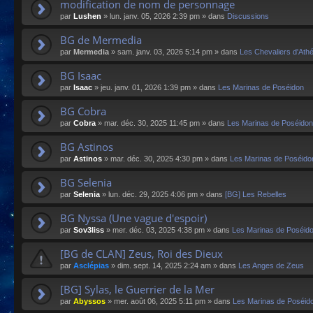
modification de nom de personnage
par
Lushen
»
lun. janv. 05, 2026 2:39 pm
» dans
Discussions
BG de Mermedia
par
Mermedia
»
sam. janv. 03, 2026 5:14 pm
» dans
Les Chevaliers d'Ath
BG Isaac
par
Isaac
»
jeu. janv. 01, 2026 1:39 pm
» dans
Les Marinas de Poséidon
BG Cobra
par
Cobra
»
mar. déc. 30, 2025 11:45 pm
» dans
Les Marinas de Poséidon
BG Astinos
par
Astinos
»
mar. déc. 30, 2025 4:30 pm
» dans
Les Marinas de Poséido
BG Selenia
par
Selenia
»
lun. déc. 29, 2025 4:06 pm
» dans
[BG] Les Rebelles
BG Nyssa (Une vague d'espoir)
par
Sov3liss
»
mer. déc. 03, 2025 4:38 pm
» dans
Les Marinas de Poséid
[BG de CLAN] Zeus, Roi des Dieux
par
Asclépias
»
dim. sept. 14, 2025 2:24 am
» dans
Les Anges de Zeus
[BG] Sylas, le Guerrier de la Mer
par
Abyssos
»
mer. août 06, 2025 5:11 pm
» dans
Les Marinas de Poséid