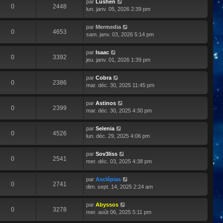
par
Lushen
0
2448
lun. janv. 05, 2026 2:39 pm
par
Mermedia
0
4653
sam. janv. 03, 2026 5:14 pm
par
Isaac
0
3392
jeu. janv. 01, 2026 1:39 pm
par
Cobra
0
2386
mar. déc. 30, 2025 11:45 pm
par
Astinos
0
2399
mar. déc. 30, 2025 4:30 pm
par
Selenia
0
4526
lun. déc. 29, 2025 4:06 pm
par
Sov3liss
0
2541
mer. déc. 03, 2025 4:38 pm
par
Asclépias
0
2741
dim. sept. 14, 2025 2:24 am
par
Abyssos
0
3278
mer. août 06, 2025 5:11 pm