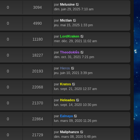
par
Melusine
0
3094
dim. juin 29, 2025 7:10 am
par
Mictlan
0
4990
jeu. mai 15, 2025 1:33 pm
par
LordKraken
0
11180
mer. déc. 29, 2021 11:02 am
par
Theodoklès
0
18227
dim. oct. 31, 2021 7:21 pm
par
Hieros
0
20193
jeu. juin 10, 2021 3:39 pm
par
Kratos
0
22068
lun. sept. 21, 2020 12:37 am
par
Heleades
0
21370
lun. sept. 14, 2020 10:30 pm
par
Ealnaya
0
22864
lun. mars 09, 2020 11:26 pm
par
Maliphanzo
0
21729
dim. mars 08, 2020 5:48 pm