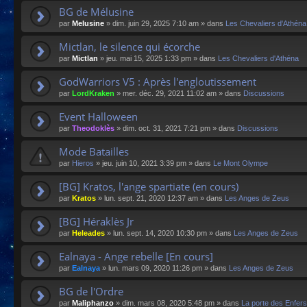
BG de Mélusine
par
Melusine
»
dim. juin 29, 2025 7:10 am
» dans
Les Chevaliers d'Athéna
Mictlan, le silence qui écorche
par
Mictlan
»
jeu. mai 15, 2025 1:33 pm
» dans
Les Chevaliers d'Athéna
GodWarriors V5 : Après l'engloutissement
par
LordKraken
»
mer. déc. 29, 2021 11:02 am
» dans
Discussions
Event Halloween
par
Theodoklès
»
dim. oct. 31, 2021 7:21 pm
» dans
Discussions
Mode Batailles
par
Hieros
»
jeu. juin 10, 2021 3:39 pm
» dans
Le Mont Olympe
[BG] Kratos, l'ange spartiate (en cours)
par
Kratos
»
lun. sept. 21, 2020 12:37 am
» dans
Les Anges de Zeus
[BG] Héraklès Jr
par
Heleades
»
lun. sept. 14, 2020 10:30 pm
» dans
Les Anges de Zeus
Ealnaya - Ange rebelle [En cours]
par
Ealnaya
»
lun. mars 09, 2020 11:26 pm
» dans
Les Anges de Zeus
BG de l'Ordre
par
Maliphanzo
»
dim. mars 08, 2020 5:48 pm
» dans
La porte des Enfers