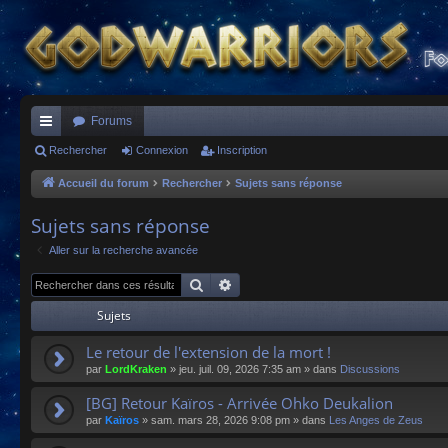
Forums
ac
Rechercher
Connexion
Inscription
co
Accueil du forum
Rechercher
Sujets sans réponse
ur
Sujets sans réponse
ci
Aller sur la recherche avancée
s
Rechercher
Recherche avancée
Sujets
Le retour de l'extension de la mort !
par
LordKraken
»
jeu. juil. 09, 2026 7:35 am
» dans
Discussions
[BG] Retour Kaïros - Arrivée Ohko Deukalion
par
Kaïros
»
sam. mars 28, 2026 9:08 pm
» dans
Les Anges de Zeus