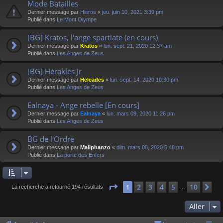
Mode Batailles
Dernier message par
Hieros
«
jeu. juin 10, 2021 3:39 pm
Publié dans
Le Mont Olympe
[BG] Kratos, l'ange spartiate (en cours)
Dernier message par
Kratos
«
lun. sept. 21, 2020 12:37 am
Publié dans
Les Anges de Zeus
[BG] Héraklès Jr
Dernier message par
Heleades
«
lun. sept. 14, 2020 10:30 pm
Publié dans
Les Anges de Zeus
Ealnaya - Ange rebelle [En cours]
Dernier message par
Ealnaya
«
lun. mars 09, 2020 11:26 pm
Publié dans
Les Anges de Zeus
BG de l'Ordre
Dernier message par
Maliphanzo
«
dim. mars 08, 2020 5:48 pm
Publié dans
La porte des Enfers
Page
1
sur
10
2
3
4
5
10
1
Su
La recherche a retourné 194 résultats
…
Aller