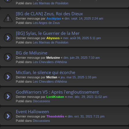
Publié dans
Les Marinas de Poséidon
[BG de CLAN] Zeus, Roi des Dieux
Dernier message par
Asclépias
«
dim. sept. 14, 2025 2:24 am
Publié dans
Les Anges de Zeus
[BG] Sylas, le Guerrier de la Mer
Dernier message par
Abyssos
«
mer. août 06, 2025 5:11 pm
Publié dans
Les Marinas de Poséidon
BG de Mélusine
Dernier message par
Melusine
«
dim. juin 29, 2025 7:10 am
Publié dans
Les Chevaliers d'Athéna
Mictlan, le silence qui écorche
Dernier message par
Mictlan
«
jeu. mai 15, 2025 1:33 pm
Publié dans
Les Chevaliers d'Athéna
GodWarriors V5 : Après l'engloutissement
Dernier message par
LordKraken
«
mer. déc. 29, 2021 11:02 am
Publié dans
Discussions
Event Halloween
Dernier message par
Theodoklès
«
dim. oct. 31, 2021 7:21 pm
Publié dans
Discussions