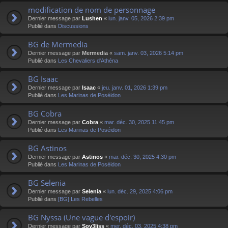
modification de nom de personnage
Dernier message par
Lushen
«
lun. janv. 05, 2026 2:39 pm
Publié dans
Discussions
BG de Mermedia
Dernier message par
Mermedia
«
sam. janv. 03, 2026 5:14 pm
Publié dans
Les Chevaliers d'Athéna
BG Isaac
Dernier message par
Isaac
«
jeu. janv. 01, 2026 1:39 pm
Publié dans
Les Marinas de Poséidon
BG Cobra
Dernier message par
Cobra
«
mar. déc. 30, 2025 11:45 pm
Publié dans
Les Marinas de Poséidon
BG Astinos
Dernier message par
Astinos
«
mar. déc. 30, 2025 4:30 pm
Publié dans
Les Marinas de Poséidon
BG Selenia
Dernier message par
Selenia
«
lun. déc. 29, 2025 4:06 pm
Publié dans
[BG] Les Rebelles
BG Nyssa (Une vague d'espoir)
Dernier message par
Sov3liss
«
mer. déc. 03, 2025 4:38 pm