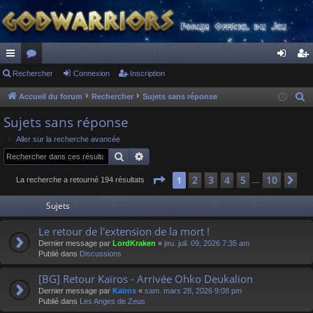
ac
Rechercher
or
Connexion
Inscription
on
ns
co
u
ne
cri
Accueil du forum
Rechercher
Sujets sans réponse
R
e
ur
m
xi
pti
Sujets sans réponse
c
ci
s
on
on
Aller sur la recherche avancée
h
Rechercher
Recherche avancée
s
e
r
Page
1
sur
10
2
3
4
5
10
1
Su
La recherche a retourné 194 résultats
…
c
Sujets
h
e
Le retour de l'extension de la mort !
r
Dernier message par
LordKraken
«
jeu. juil. 09, 2026 7:35 am
Publié dans
Discussions
[BG] Retour Kaïros - Arrivée Ohko Deukalion
Dernier message par
Kaïros
«
sam. mars 28, 2026 9:08 pm
Publié dans
Les Anges de Zeus