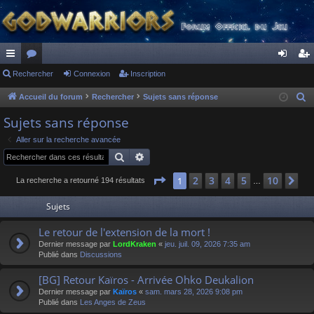
ac
Rechercher
or
Connexion
Inscription
on
ns
co
u
ne
cri
Accueil du forum
Rechercher
Sujets sans réponse
R
e
ur
m
xi
pti
Sujets sans réponse
c
ci
s
on
on
Aller sur la recherche avancée
h
Rechercher
Recherche avancée
s
e
r
Page
1
sur
10
2
3
4
5
10
1
Su
La recherche a retourné 194 résultats
…
c
Sujets
h
e
Le retour de l'extension de la mort !
r
Dernier message par
LordKraken
«
jeu. juil. 09, 2026 7:35 am
Publié dans
Discussions
[BG] Retour Kaïros - Arrivée Ohko Deukalion
Dernier message par
Kaïros
«
sam. mars 28, 2026 9:08 pm
Publié dans
Les Anges de Zeus