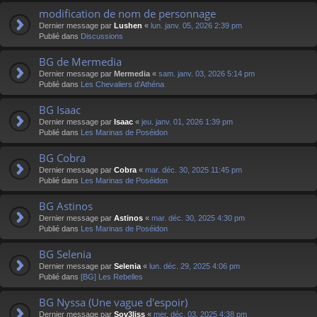
modification de nom de personnage
Dernier message par
Lushen
«
lun. janv. 05, 2026 2:39 pm
Publié dans
Discussions
BG de Mermedia
Dernier message par
Mermedia
«
sam. janv. 03, 2026 5:14 pm
Publié dans
Les Chevaliers d'Athéna
BG Isaac
Dernier message par
Isaac
«
jeu. janv. 01, 2026 1:39 pm
Publié dans
Les Marinas de Poséidon
BG Cobra
Dernier message par
Cobra
«
mar. déc. 30, 2025 11:45 pm
Publié dans
Les Marinas de Poséidon
BG Astinos
Dernier message par
Astinos
«
mar. déc. 30, 2025 4:30 pm
Publié dans
Les Marinas de Poséidon
BG Selenia
Dernier message par
Selenia
«
lun. déc. 29, 2025 4:06 pm
Publié dans
[BG] Les Rebelles
BG Nyssa (Une vague d'espoir)
Dernier message par
Sov3liss
«
mer. déc. 03, 2025 4:38 pm