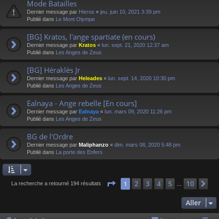
Mode Batailles
Dernier message par
Hieros
«
jeu. juin 10, 2021 3:39 pm
Publié dans
Le Mont Olympe
[BG] Kratos, l'ange spartiate (en cours)
Dernier message par
Kratos
«
lun. sept. 21, 2020 12:37 am
Publié dans
Les Anges de Zeus
[BG] Héraklès Jr
Dernier message par
Heleades
«
lun. sept. 14, 2020 10:30 pm
Publié dans
Les Anges de Zeus
Ealnaya - Ange rebelle [En cours]
Dernier message par
Ealnaya
«
lun. mars 09, 2020 11:26 pm
Publié dans
Les Anges de Zeus
BG de l'Ordre
Dernier message par
Maliphanzo
«
dim. mars 08, 2020 5:48 pm
Publié dans
La porte des Enfers
Page
1
sur
10
2
3
4
5
10
1
Su
La recherche a retourné 194 résultats
…
Aller