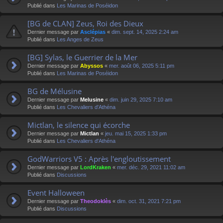
Publié dans
Les Marinas de Poséidon
[BG de CLAN] Zeus, Roi des Dieux
Dernier message par
Asclépias
«
dim. sept. 14, 2025 2:24 am
Publié dans
Les Anges de Zeus
[BG] Sylas, le Guerrier de la Mer
Dernier message par
Abyssos
«
mer. août 06, 2025 5:11 pm
Publié dans
Les Marinas de Poséidon
BG de Mélusine
Dernier message par
Melusine
«
dim. juin 29, 2025 7:10 am
Publié dans
Les Chevaliers d'Athéna
Mictlan, le silence qui écorche
Dernier message par
Mictlan
«
jeu. mai 15, 2025 1:33 pm
Publié dans
Les Chevaliers d'Athéna
GodWarriors V5 : Après l'engloutissement
Dernier message par
LordKraken
«
mer. déc. 29, 2021 11:02 am
Publié dans
Discussions
Event Halloween
Dernier message par
Theodoklès
«
dim. oct. 31, 2021 7:21 pm
Publié dans
Discussions