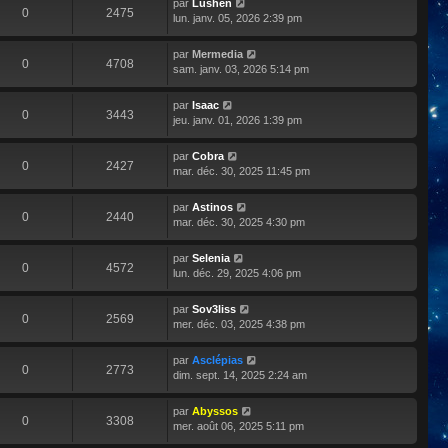
par
Lushen
0
2475
lun. janv. 05, 2026 2:39 pm
par
Mermedia
0
4708
sam. janv. 03, 2026 5:14 pm
par
Isaac
0
3443
jeu. janv. 01, 2026 1:39 pm
par
Cobra
0
2427
mar. déc. 30, 2025 11:45 pm
par
Astinos
0
2440
mar. déc. 30, 2025 4:30 pm
par
Selenia
0
4572
lun. déc. 29, 2025 4:06 pm
par
Sov3liss
0
2569
mer. déc. 03, 2025 4:38 pm
par
Asclépias
0
2773
dim. sept. 14, 2025 2:24 am
par
Abyssos
0
3308
mer. août 06, 2025 5:11 pm