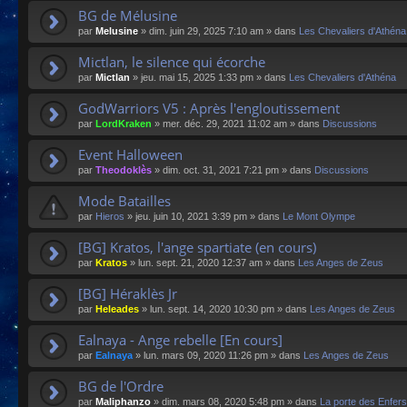
BG de Mélusine
par
Melusine
»
dim. juin 29, 2025 7:10 am
» dans
Les Chevaliers d'Athéna
Mictlan, le silence qui écorche
par
Mictlan
»
jeu. mai 15, 2025 1:33 pm
» dans
Les Chevaliers d'Athéna
GodWarriors V5 : Après l'engloutissement
par
LordKraken
»
mer. déc. 29, 2021 11:02 am
» dans
Discussions
Event Halloween
par
Theodoklès
»
dim. oct. 31, 2021 7:21 pm
» dans
Discussions
Mode Batailles
par
Hieros
»
jeu. juin 10, 2021 3:39 pm
» dans
Le Mont Olympe
[BG] Kratos, l'ange spartiate (en cours)
par
Kratos
»
lun. sept. 21, 2020 12:37 am
» dans
Les Anges de Zeus
[BG] Héraklès Jr
par
Heleades
»
lun. sept. 14, 2020 10:30 pm
» dans
Les Anges de Zeus
Ealnaya - Ange rebelle [En cours]
par
Ealnaya
»
lun. mars 09, 2020 11:26 pm
» dans
Les Anges de Zeus
BG de l'Ordre
par
Maliphanzo
»
dim. mars 08, 2020 5:48 pm
» dans
La porte des Enfers