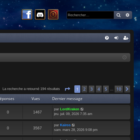
Recherc
Rech
R
FA
on
ns
Q
ne
cri
xi
pti
on
on
Page
1
sur
10
2
3
4
5
10
1
Sui
La recherche a retourné 194 résultats
…
éponses
Vues
Dernier message
par
LordKraken
0
1467
jeu. juil. 09, 2026 7:35 am
par
Kaïros
0
3567
sam. mars 28, 2026 9:08 pm