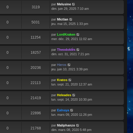
par
Melusine
0
3119
dim. juin 29, 2025 7:10 am
par
Mictlan
0
5031
jeu. mai 15, 2025 1:33 pm
par
LordKraken
0
11254
mer. déc. 29, 2021 11:02 am
par
Theodoklès
0
18257
dim. oct. 31, 2021 7:21 pm
par
Hieros
0
20236
jeu. juin 10, 2021 3:39 pm
par
Kratos
0
22113
lun. sept. 21, 2020 12:37 am
par
Heleades
0
21419
lun. sept. 14, 2020 10:30 pm
par
Ealnaya
0
22896
lun. mars 09, 2020 11:26 pm
par
Maliphanzo
0
21768
dim. mars 08, 2020 5:48 pm