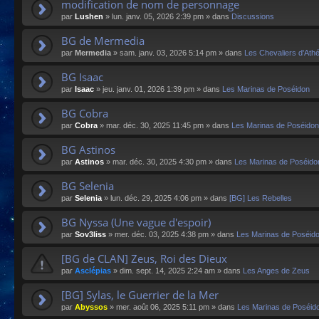
modification de nom de personnage
par
Lushen
»
lun. janv. 05, 2026 2:39 pm
» dans
Discussions
BG de Mermedia
par
Mermedia
»
sam. janv. 03, 2026 5:14 pm
» dans
Les Chevaliers d'Ath
BG Isaac
par
Isaac
»
jeu. janv. 01, 2026 1:39 pm
» dans
Les Marinas de Poséidon
BG Cobra
par
Cobra
»
mar. déc. 30, 2025 11:45 pm
» dans
Les Marinas de Poséidon
BG Astinos
par
Astinos
»
mar. déc. 30, 2025 4:30 pm
» dans
Les Marinas de Poséido
BG Selenia
par
Selenia
»
lun. déc. 29, 2025 4:06 pm
» dans
[BG] Les Rebelles
BG Nyssa (Une vague d'espoir)
par
Sov3liss
»
mer. déc. 03, 2025 4:38 pm
» dans
Les Marinas de Poséid
[BG de CLAN] Zeus, Roi des Dieux
par
Asclépias
»
dim. sept. 14, 2025 2:24 am
» dans
Les Anges de Zeus
[BG] Sylas, le Guerrier de la Mer
par
Abyssos
»
mer. août 06, 2025 5:11 pm
» dans
Les Marinas de Poséid