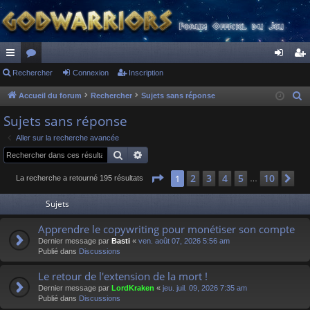
ac
Rechercher
or
Connexion
Inscription
on
ns
co
u
ne
cri
Accueil du forum
Rechercher
Sujets sans réponse
R
e
ur
m
xi
pti
Sujets sans réponse
c
ci
s
on
on
Aller sur la recherche avancée
h
Rechercher
Recherche avancée
s
e
r
Page
1
sur
10
2
3
4
5
10
1
Su
La recherche a retourné 195 résultats
…
c
Sujets
h
e
Apprendre le copywriting pour monétiser son compte
r
Dernier message par
Basti
«
ven. août 07, 2026 5:56 am
Publié dans
Discussions
Le retour de l'extension de la mort !
Dernier message par
LordKraken
«
jeu. juil. 09, 2026 7:35 am
Publié dans
Discussions