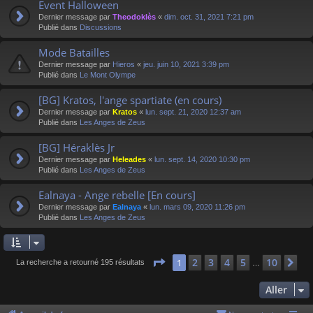
Event Halloween
Dernier message par
Theodoklès
«
dim. oct. 31, 2021 7:21 pm
Publié dans
Discussions
Mode Batailles
Dernier message par
Hieros
«
jeu. juin 10, 2021 3:39 pm
Publié dans
Le Mont Olympe
[BG] Kratos, l'ange spartiate (en cours)
Dernier message par
Kratos
«
lun. sept. 21, 2020 12:37 am
Publié dans
Les Anges de Zeus
[BG] Héraklès Jr
Dernier message par
Heleades
«
lun. sept. 14, 2020 10:30 pm
Publié dans
Les Anges de Zeus
Ealnaya - Ange rebelle [En cours]
Dernier message par
Ealnaya
«
lun. mars 09, 2020 11:26 pm
Publié dans
Les Anges de Zeus
Page
1
sur
10
2
3
4
5
10
1
Su
La recherche a retourné 195 résultats
…
Aller