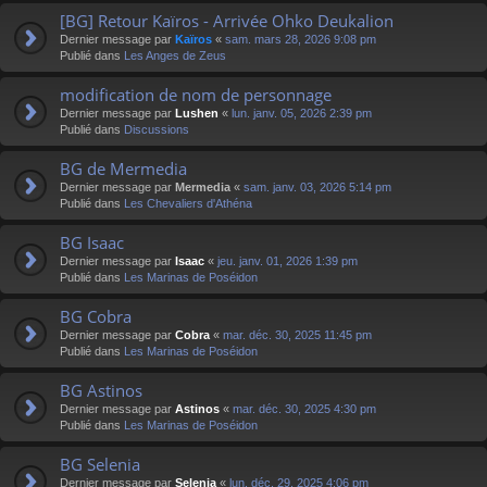
[BG] Retour Kaïros - Arrivée Ohko Deukalion
Dernier message par
Kaïros
«
sam. mars 28, 2026 9:08 pm
Publié dans
Les Anges de Zeus
modification de nom de personnage
Dernier message par
Lushen
«
lun. janv. 05, 2026 2:39 pm
Publié dans
Discussions
BG de Mermedia
Dernier message par
Mermedia
«
sam. janv. 03, 2026 5:14 pm
Publié dans
Les Chevaliers d'Athéna
BG Isaac
Dernier message par
Isaac
«
jeu. janv. 01, 2026 1:39 pm
Publié dans
Les Marinas de Poséidon
BG Cobra
Dernier message par
Cobra
«
mar. déc. 30, 2025 11:45 pm
Publié dans
Les Marinas de Poséidon
BG Astinos
Dernier message par
Astinos
«
mar. déc. 30, 2025 4:30 pm
Publié dans
Les Marinas de Poséidon
BG Selenia
Dernier message par
Selenia
«
lun. déc. 29, 2025 4:06 pm