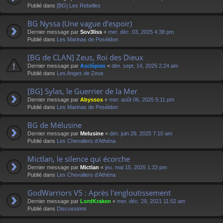
Publié dans
[BG] Les Rebelles
BG Nyssa (Une vague d'espoir)
Dernier message par
Sov3liss
«
mer. déc. 03, 2025 4:38 pm
Publié dans
Les Marinas de Poséidon
[BG de CLAN] Zeus, Roi des Dieux
Dernier message par
Asclépias
«
dim. sept. 14, 2025 2:24 am
Publié dans
Les Anges de Zeus
[BG] Sylas, le Guerrier de la Mer
Dernier message par
Abyssos
«
mer. août 06, 2025 5:11 pm
Publié dans
Les Marinas de Poséidon
BG de Mélusine
Dernier message par
Melusine
«
dim. juin 29, 2025 7:10 am
Publié dans
Les Chevaliers d'Athéna
Mictlan, le silence qui écorche
Dernier message par
Mictlan
«
jeu. mai 15, 2025 1:33 pm
Publié dans
Les Chevaliers d'Athéna
GodWarriors V5 : Après l'engloutissement
Dernier message par
LordKraken
«
mer. déc. 29, 2021 11:02 am
Publié dans
Discussions