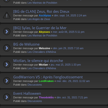
Publié dans
Les Marinas de Poséidon
[BG de CLAN] Zeus, Roi des Dieux
Dernier message par
Asclépias
«
dim. sept. 14, 2025 2:24 am
Publié dans
Les Anges de Zeus
[BG] Sylas, le Guerrier de la Mer
Dernier message par
Abyssos
«
mer. août 06, 2025 5:11 pm
Publié dans
Les Marinas de Poséidon
BG de Mélusine
Dernier message par
Melusine
«
dim. juin 29, 2025 7:10 am
Publié dans
Les Chevaliers d'Athéna
Mictlan, le silence qui écorche
Dernier message par
Mictlan
«
jeu. mai 15, 2025 1:33 pm
Publié dans
Les Chevaliers d'Athéna
GodWarriors V5 : Après l'engloutissement
Dernier message par
LordKraken
«
mer. déc. 29, 2021 11:02 am
Publié dans
Discussions
Event Halloween
Dernier message par
Theodoklès
«
dim. oct. 31, 2021 7:21 pm
Publié dans
Discussions