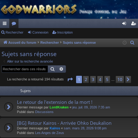
ac
Rechercher
or
Connexion
Inscription
on
ns
co
u
ne
cri
Accueil du forum
Rechercher
Sujets sans réponse
R
e
ur
m
xi
pti
Sujets sans réponse
c
ci
s
on
on
Aller sur la recherche avancée
h
Rechercher
Recherche avancée
s
e
r
Page
1
sur
10
2
3
4
5
10
1
Su
La recherche a retourné 194 résultats
…
c
Sujets
h
e
Le retour de l'extension de la mort !
r
Dernier message par
LordKraken
«
jeu. juil. 09, 2026 7:35 am
Publié dans
Discussions
[BG] Retour Kaïros - Arrivée Ohko Deukalion
Dernier message par
Kaïros
«
sam. mars 28, 2026 9:08 pm
Publié dans
Les Anges de Zeus