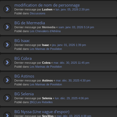
modification de nom de personnage
Dernier message par
Lushen
«
lun. janv. 05, 2026 2:39 pm
Publié dans
Discussions
BG de Mermedia
Dernier message par
Mermedia
«
sam. janv. 03, 2026 5:14 pm
Publié dans
Les Chevaliers d'Athéna
BG Isaac
Dernier message par
Isaac
«
jeu. janv. 01, 2026 1:39 pm
Publié dans
Les Marinas de Poséidon
BG Cobra
Dernier message par
Cobra
«
mar. déc. 30, 2025 11:45 pm
Publié dans
Les Marinas de Poséidon
BG Astinos
Dernier message par
Astinos
«
mar. déc. 30, 2025 4:30 pm
Publié dans
Les Marinas de Poséidon
BG Selenia
Dernier message par
Selenia
«
lun. déc. 29, 2025 4:06 pm
Publié dans
[BG] Les Rebelles
BG Nyssa (Une vague d'espoir)
Dernier message par
Sov3liss
«
mer. déc. 03, 2025 4:38 pm