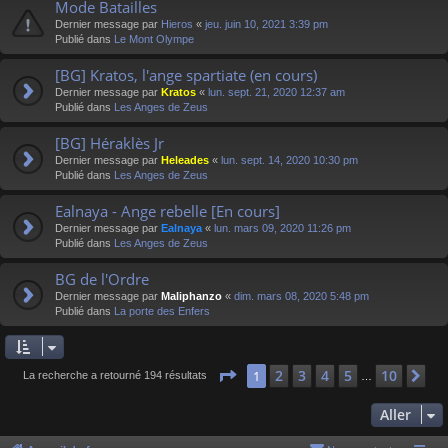
Mode Batailles
Dernier message par
Hieros
«
jeu. juin 10, 2021 3:39 pm
Publié dans
Le Mont Olympe
[BG] Kratos, l'ange spartiate (en cours)
Dernier message par
Kratos
«
lun. sept. 21, 2020 12:37 am
Publié dans
Les Anges de Zeus
[BG] Héraklès Jr
Dernier message par
Heleades
«
lun. sept. 14, 2020 10:30 pm
Publié dans
Les Anges de Zeus
Ealnaya - Ange rebelle [En cours]
Dernier message par
Ealnaya
«
lun. mars 09, 2020 11:26 pm
Publié dans
Les Anges de Zeus
BG de l'Ordre
Dernier message par
Maliphanzo
«
dim. mars 08, 2020 5:48 pm
Publié dans
La porte des Enfers
Page
1
sur
10
2
3
4
5
10
1
Su
La recherche a retourné 194 résultats
…
Aller