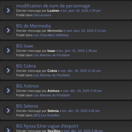
modification de nom de personnage
Dernier message par
Lushen
«
lun. janv. 05, 2026 2:39 pm
Publié dans
Discussions
BG de Mermedia
Dernier message par
Mermedia
«
sam. janv. 03, 2026 5:14 pm
Publié dans
Les Chevaliers d'Athéna
BG Isaac
Dernier message par
Isaac
«
jeu. janv. 01, 2026 1:39 pm
Publié dans
Les Marinas de Poséidon
BG Cobra
Dernier message par
Cobra
«
mar. déc. 30, 2025 11:45 pm
Publié dans
Les Marinas de Poséidon
BG Astinos
Dernier message par
Astinos
«
mar. déc. 30, 2025 4:30 pm
Publié dans
Les Marinas de Poséidon
BG Selenia
Dernier message par
Selenia
«
lun. déc. 29, 2025 4:06 pm
Publié dans
[BG] Les Rebelles
BG Nyssa (Une vague d'espoir)
Dernier message par
Sov3liss
«
mer. déc. 03, 2025 4:38 pm