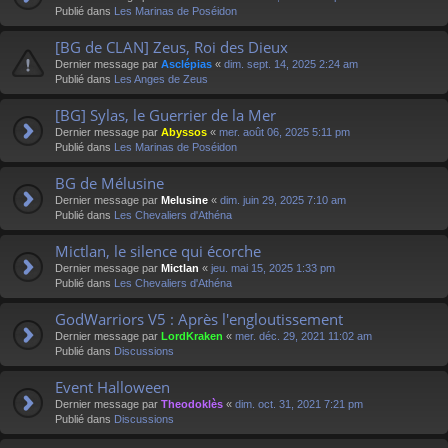
Publié dans
Les Marinas de Poséidon
[BG de CLAN] Zeus, Roi des Dieux
Dernier message par
Asclépias
«
dim. sept. 14, 2025 2:24 am
Publié dans
Les Anges de Zeus
[BG] Sylas, le Guerrier de la Mer
Dernier message par
Abyssos
«
mer. août 06, 2025 5:11 pm
Publié dans
Les Marinas de Poséidon
BG de Mélusine
Dernier message par
Melusine
«
dim. juin 29, 2025 7:10 am
Publié dans
Les Chevaliers d'Athéna
Mictlan, le silence qui écorche
Dernier message par
Mictlan
«
jeu. mai 15, 2025 1:33 pm
Publié dans
Les Chevaliers d'Athéna
GodWarriors V5 : Après l'engloutissement
Dernier message par
LordKraken
«
mer. déc. 29, 2021 11:02 am
Publié dans
Discussions
Event Halloween
Dernier message par
Theodoklès
«
dim. oct. 31, 2021 7:21 pm
Publié dans
Discussions