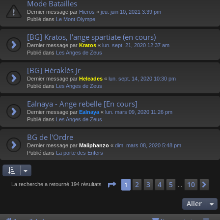
Mode Batailles
Dernier message par
Hieros
«
jeu. juin 10, 2021 3:39 pm
Publié dans
Le Mont Olympe
[BG] Kratos, l'ange spartiate (en cours)
Dernier message par
Kratos
«
lun. sept. 21, 2020 12:37 am
Publié dans
Les Anges de Zeus
[BG] Héraklès Jr
Dernier message par
Heleades
«
lun. sept. 14, 2020 10:30 pm
Publié dans
Les Anges de Zeus
Ealnaya - Ange rebelle [En cours]
Dernier message par
Ealnaya
«
lun. mars 09, 2020 11:26 pm
Publié dans
Les Anges de Zeus
BG de l'Ordre
Dernier message par
Maliphanzo
«
dim. mars 08, 2020 5:48 pm
Publié dans
La porte des Enfers
Page
1
sur
10
2
3
4
5
10
1
Su
La recherche a retourné 194 résultats
…
Aller