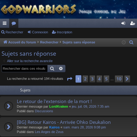
ac
Rechercher
or
Connexion
Inscription
on
ns
co
u
ne
cri
Accueil du forum
Rechercher
Sujets sans réponse
R
e
ur
m
xi
pti
Sujets sans réponse
c
ci
s
on
on
Aller sur la recherche avancée
h
Rechercher
Recherche avancée
s
e
r
Page
1
sur
10
2
3
4
5
10
1
Su
La recherche a retourné 194 résultats
…
c
Sujets
h
e
Le retour de l'extension de la mort !
r
Dernier message par
LordKraken
«
jeu. juil. 09, 2026 7:35 am
Publié dans
Discussions
[BG] Retour Kaïros - Arrivée Ohko Deukalion
Dernier message par
Kaïros
«
sam. mars 28, 2026 9:08 pm
Publié dans
Les Anges de Zeus