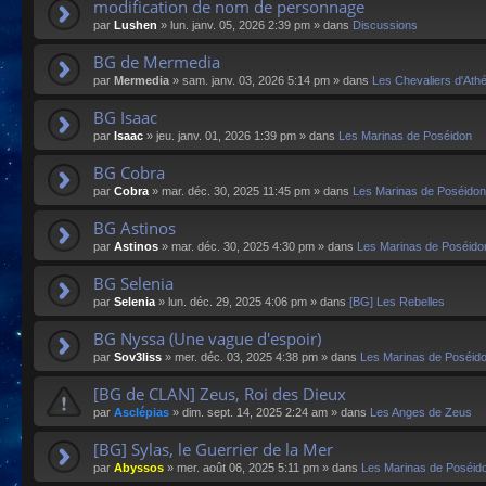
modification de nom de personnage
par
Lushen
»
lun. janv. 05, 2026 2:39 pm
» dans
Discussions
BG de Mermedia
par
Mermedia
»
sam. janv. 03, 2026 5:14 pm
» dans
Les Chevaliers d'Ath
BG Isaac
par
Isaac
»
jeu. janv. 01, 2026 1:39 pm
» dans
Les Marinas de Poséidon
BG Cobra
par
Cobra
»
mar. déc. 30, 2025 11:45 pm
» dans
Les Marinas de Poséidon
BG Astinos
par
Astinos
»
mar. déc. 30, 2025 4:30 pm
» dans
Les Marinas de Poséido
BG Selenia
par
Selenia
»
lun. déc. 29, 2025 4:06 pm
» dans
[BG] Les Rebelles
BG Nyssa (Une vague d'espoir)
par
Sov3liss
»
mer. déc. 03, 2025 4:38 pm
» dans
Les Marinas de Poséid
[BG de CLAN] Zeus, Roi des Dieux
par
Asclépias
»
dim. sept. 14, 2025 2:24 am
» dans
Les Anges de Zeus
[BG] Sylas, le Guerrier de la Mer
par
Abyssos
»
mer. août 06, 2025 5:11 pm
» dans
Les Marinas de Poséid