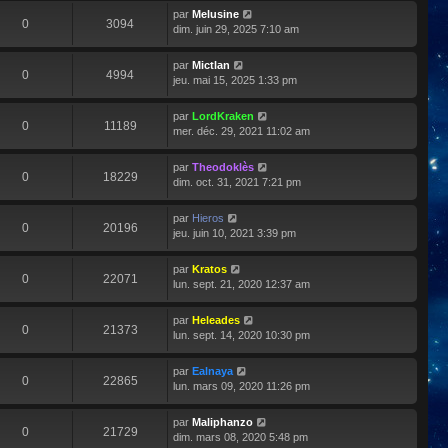
par
Melusine
0
3094
dim. juin 29, 2025 7:10 am
par
Mictlan
0
4994
jeu. mai 15, 2025 1:33 pm
par
LordKraken
0
11189
mer. déc. 29, 2021 11:02 am
par
Theodoklès
0
18229
dim. oct. 31, 2021 7:21 pm
par
Hieros
0
20196
jeu. juin 10, 2021 3:39 pm
par
Kratos
0
22071
lun. sept. 21, 2020 12:37 am
par
Heleades
0
21373
lun. sept. 14, 2020 10:30 pm
par
Ealnaya
0
22865
lun. mars 09, 2020 11:26 pm
par
Maliphanzo
0
21729
dim. mars 08, 2020 5:48 pm