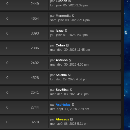
par
Lushen
0
2449
lun. janv. 05, 2026 2:39 pm
par
Mermedia
0
4654
sam. janv. 03, 2026 5:14 pm
par
Isaac
0
3393
jeu. janv. 01, 2026 1:39 pm
par
Cobra
0
2386
mar. déc. 30, 2025 11:45 pm
par
Astinos
0
2402
mar. déc. 30, 2025 4:30 pm
par
Selenia
0
4528
lun. déc. 29, 2025 4:06 pm
par
Sov3liss
0
2541
mer. déc. 03, 2025 4:38 pm
par
Asclépias
0
2744
dim. sept. 14, 2025 2:24 am
par
Abyssos
0
3278
mer. août 06, 2025 5:11 pm