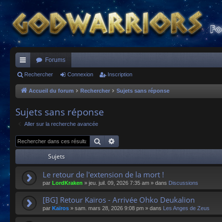
Forums
ac
Rechercher
Connexion
Inscription
co
Accueil du forum
Rechercher
Sujets sans réponse
ur
Sujets sans réponse
ci
Aller sur la recherche avancée
s
Rechercher
Recherche avancée
Sujets
Le retour de l'extension de la mort !
par
LordKraken
»
jeu. juil. 09, 2026 7:35 am
» dans
Discussions
[BG] Retour Kaïros - Arrivée Ohko Deukalion
par
Kaïros
»
sam. mars 28, 2026 9:08 pm
» dans
Les Anges de Zeus