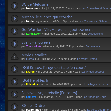
BG de Mélusine
par
Melusine
»
dim. juin 29, 2025 7:10 am
» dans
Les Chevaliers d'Athéna
Mictlan, le silence qui écorche
par
Mictlan
»
jeu. mai 15, 2025 1:33 pm
» dans
Les Chevaliers d'Athéna
GodWarriors V5 : Après l'engloutissement
par
LordKraken
»
mer. déc. 29, 2021 11:02 am
» dans
Discussions
Event Halloween
par
Theodoklès
»
dim. oct. 31, 2021 7:21 pm
» dans
Discussions
Mode Batailles
par
Hieros
»
jeu. juin 10, 2021 3:39 pm
» dans
Le Mont Olympe
[BG] Kratos, l'ange spartiate (en cours)
par
Kratos
»
lun. sept. 21, 2020 12:37 am
» dans
Les Anges de Zeus
[BG] Héraklès Jr
par
Heleades
»
lun. sept. 14, 2020 10:30 pm
» dans
Les Anges de Zeus
Ealnaya - Ange rebelle [En cours]
par
Ealnaya
»
lun. mars 09, 2020 11:26 pm
» dans
Les Anges de Zeus
BG de l'Ordre
par
Maliphanzo
»
dim. mars 08, 2020 5:48 pm
» dans
La porte des Enfers