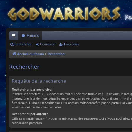
Forums
ac
Rechercher
Connexion
Inscription
co
Accueil du forum
Rechercher
ur
Rechercher
ci
s
Requête de la recherche
Rechercher par mots-clés :
Insérez le caractère « + » devant un mot qui doit être trouvé et « - » devant un mot qu
Insérez une liste de mots séparés entre des barres verticales discontinues « | » si s
être trouvé. Utilisez un astérisque « * » comme métacaractère passe-partout si vou
effectuer des recherches partielles.
Rechercher par auteur :
Utilisez un astérisque « * » comme métacaractère passe-partout si vous souhaitez 
recherches partielles.