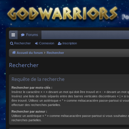
Forums
ac
Rechercher
Connexion
Inscription
co
Accueil du forum
Rechercher
ur
Rechercher
ci
s
Requête de la recherche
Rechercher par mots-clés :
Insérez le caractère « + » devant un mot qui doit être trouvé et « - » devant un mot qu
Insérez une liste de mots séparés entre des barres verticales discontinues « | » si s
être trouvé. Utilisez un astérisque « * » comme métacaractère passe-partout si vou
effectuer des recherches partielles.
Rechercher par auteur :
Utilisez un astérisque « * » comme métacaractère passe-partout si vous souhaitez 
recherches partielles.