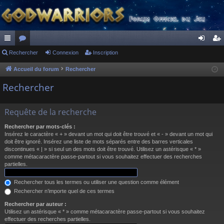
ac
Rechercher
or
Connexion
Inscription
on
ns
co
u
ne
cri
Accueil du forum
Rechercher
ur
m
xi
pti
Rechercher
ci
s
on
on
Requête de la recherche
s
Rechercher par mots-clés :
Insérez le caractère « + » devant un mot qui doit être trouvé et « - » devant un mot qui
doit être ignoré. Insérez une liste de mots séparés entre des barres verticales
discontinues « | » si seul un des mots doit être trouvé. Utilisez un astérisque « * »
comme métacaractère passe-partout si vous souhaitez effectuer des recherches
partielles.
Rechercher tous les termes ou utiliser une question comme élément
Rechercher n’importe quel de ces termes
Rechercher par auteur :
Utilisez un astérisque « * » comme métacaractère passe-partout si vous souhaitez
effectuer des recherches partielles.