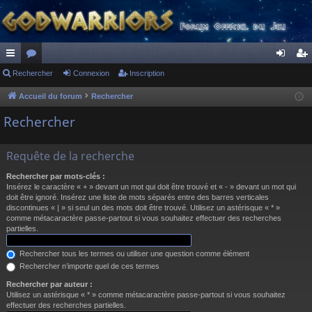
ac
Rechercher
or
Connexion
Inscription
on
ns
co
u
ne
cri
Accueil du forum
Rechercher
ur
m
xi
pti
Rechercher
ci
s
on
on
Requête de la recherche
s
Rechercher par mots-clés :
Insérez le caractère « + » devant un mot qui doit être trouvé et « - » devant un mot qui
doit être ignoré. Insérez une liste de mots séparés entre des barres verticales
discontinues « | » si seul un des mots doit être trouvé. Utilisez un astérisque « * »
comme métacaractère passe-partout si vous souhaitez effectuer des recherches
partielles.
Rechercher tous les termes ou utiliser une question comme élément
Rechercher n’importe quel de ces termes
Rechercher par auteur :
Utilisez un astérisque « * » comme métacaractère passe-partout si vous souhaitez
effectuer des recherches partielles.