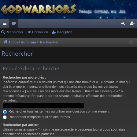
ac
Rechercher
or
Connexion
Inscription
on
ns
co
u
ne
cri
Accueil du forum
Rechercher
ur
m
xi
pti
Rechercher
ci
s
on
on
Requête de la recherche
s
Rechercher par mots-clés :
Insérez le caractère « + » devant un mot qui doit être trouvé et « - » devant un mot qui
doit être ignoré. Insérez une liste de mots séparés entre des barres verticales
discontinues « | » si seul un des mots doit être trouvé. Utilisez un astérisque « * »
comme métacaractère passe-partout si vous souhaitez effectuer des recherches
partielles.
Rechercher tous les termes ou utiliser une question comme élément
Rechercher n’importe quel de ces termes
Rechercher par auteur :
Utilisez un astérisque « * » comme métacaractère passe-partout si vous souhaitez
effectuer des recherches partielles.