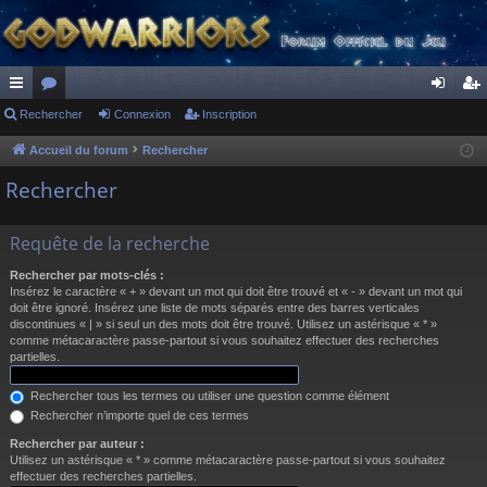
ac
Rechercher
or
Connexion
Inscription
on
ns
co
u
ne
cri
Accueil du forum
Rechercher
ur
m
xi
pti
Rechercher
ci
s
on
on
Requête de la recherche
s
Rechercher par mots-clés :
Insérez le caractère « + » devant un mot qui doit être trouvé et « - » devant un mot qui
doit être ignoré. Insérez une liste de mots séparés entre des barres verticales
discontinues « | » si seul un des mots doit être trouvé. Utilisez un astérisque « * »
comme métacaractère passe-partout si vous souhaitez effectuer des recherches
partielles.
Rechercher tous les termes ou utiliser une question comme élément
Rechercher n’importe quel de ces termes
Rechercher par auteur :
Utilisez un astérisque « * » comme métacaractère passe-partout si vous souhaitez
effectuer des recherches partielles.