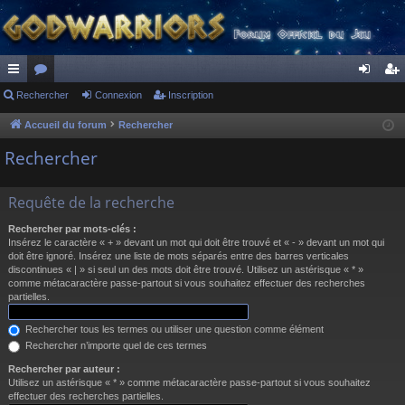
ac
Rechercher
or
Connexion
Inscription
on
ns
co
u
ne
cri
Accueil du forum
Rechercher
ur
m
xi
pti
Rechercher
ci
s
on
on
Requête de la recherche
s
Rechercher par mots-clés :
Insérez le caractère « + » devant un mot qui doit être trouvé et « - » devant un mot qui
doit être ignoré. Insérez une liste de mots séparés entre des barres verticales
discontinues « | » si seul un des mots doit être trouvé. Utilisez un astérisque « * »
comme métacaractère passe-partout si vous souhaitez effectuer des recherches
partielles.
Rechercher tous les termes ou utiliser une question comme élément
Rechercher n’importe quel de ces termes
Rechercher par auteur :
Utilisez un astérisque « * » comme métacaractère passe-partout si vous souhaitez
effectuer des recherches partielles.