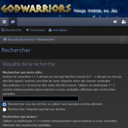
ac
Rechercher
or
Connexion
Inscription
on
ns
co
u
ne
cri
Accueil du forum
Rechercher
ur
m
xi
pti
Rechercher
ci
s
on
on
Requête de la recherche
s
Rechercher par mots-clés :
Insérez le caractère « + » devant un mot qui doit être trouvé et « - » devant un mot qui
doit être ignoré. Insérez une liste de mots séparés entre des barres verticales
discontinues « | » si seul un des mots doit être trouvé. Utilisez un astérisque « * »
comme métacaractère passe-partout si vous souhaitez effectuer des recherches
partielles.
Rechercher tous les termes ou utiliser une question comme élément
Rechercher n’importe quel de ces termes
Rechercher par auteur :
Utilisez un astérisque « * » comme métacaractère passe-partout si vous souhaitez
effectuer des recherches partielles.