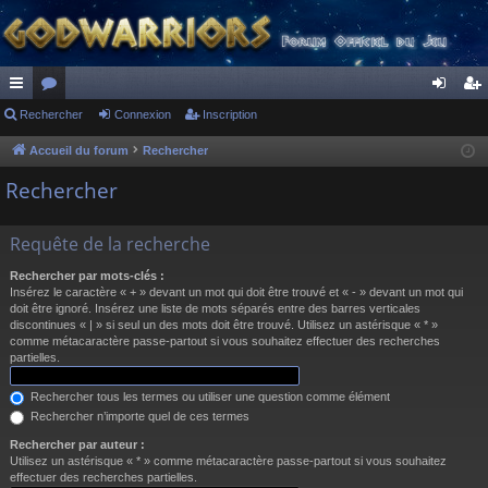
ac
Rechercher
or
Connexion
Inscription
on
ns
co
u
ne
cri
Accueil du forum
Rechercher
ur
m
xi
pti
Rechercher
ci
s
on
on
Requête de la recherche
s
Rechercher par mots-clés :
Insérez le caractère « + » devant un mot qui doit être trouvé et « - » devant un mot qui
doit être ignoré. Insérez une liste de mots séparés entre des barres verticales
discontinues « | » si seul un des mots doit être trouvé. Utilisez un astérisque « * »
comme métacaractère passe-partout si vous souhaitez effectuer des recherches
partielles.
Rechercher tous les termes ou utiliser une question comme élément
Rechercher n’importe quel de ces termes
Rechercher par auteur :
Utilisez un astérisque « * » comme métacaractère passe-partout si vous souhaitez
effectuer des recherches partielles.