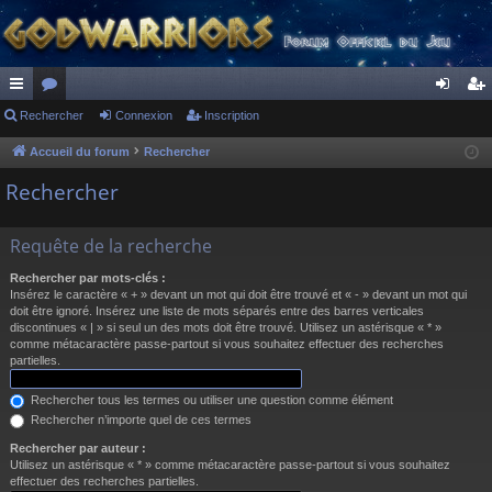
ac
Rechercher
or
Connexion
Inscription
on
ns
co
u
ne
cri
Accueil du forum
Rechercher
ur
m
xi
pti
Rechercher
ci
s
on
on
Requête de la recherche
s
Rechercher par mots-clés :
Insérez le caractère « + » devant un mot qui doit être trouvé et « - » devant un mot qui
doit être ignoré. Insérez une liste de mots séparés entre des barres verticales
discontinues « | » si seul un des mots doit être trouvé. Utilisez un astérisque « * »
comme métacaractère passe-partout si vous souhaitez effectuer des recherches
partielles.
Rechercher tous les termes ou utiliser une question comme élément
Rechercher n’importe quel de ces termes
Rechercher par auteur :
Utilisez un astérisque « * » comme métacaractère passe-partout si vous souhaitez
effectuer des recherches partielles.