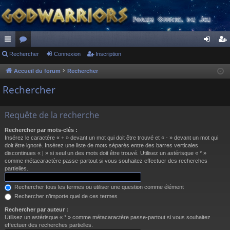
ac
Rechercher
or
Connexion
Inscription
on
ns
co
u
ne
cri
Accueil du forum
Rechercher
ur
m
xi
pti
Rechercher
ci
s
on
on
Requête de la recherche
s
Rechercher par mots-clés :
Insérez le caractère « + » devant un mot qui doit être trouvé et « - » devant un mot qui
doit être ignoré. Insérez une liste de mots séparés entre des barres verticales
discontinues « | » si seul un des mots doit être trouvé. Utilisez un astérisque « * »
comme métacaractère passe-partout si vous souhaitez effectuer des recherches
partielles.
Rechercher tous les termes ou utiliser une question comme élément
Rechercher n’importe quel de ces termes
Rechercher par auteur :
Utilisez un astérisque « * » comme métacaractère passe-partout si vous souhaitez
effectuer des recherches partielles.