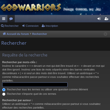
ac
Rechercher
or
Connexion
Inscription
on
ns
co
u
ne
cri
Accueil du forum
Rechercher
ur
m
xi
pti
Rechercher
ci
s
on
on
Requête de la recherche
s
Rechercher par mots-clés :
Insérez le caractère « + » devant un mot qui doit être trouvé et « - » devant un mot qui
doit être ignoré. Insérez une liste de mots séparés entre des barres verticales
discontinues « | » si seul un des mots doit être trouvé. Utilisez un astérisque « * »
comme métacaractère passe-partout si vous souhaitez effectuer des recherches
partielles.
Rechercher tous les termes ou utiliser une question comme élément
Rechercher n’importe quel de ces termes
Rechercher par auteur :
Utilisez un astérisque « * » comme métacaractère passe-partout si vous souhaitez
effectuer des recherches partielles.