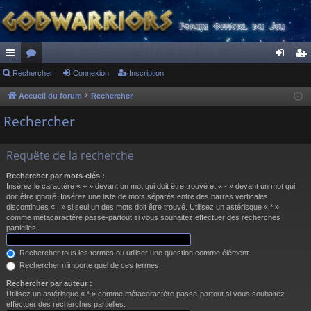
ac
Rechercher
or
Connexion
Inscription
on
ns
co
u
ne
cri
Accueil du forum
Rechercher
ur
m
xi
pti
Rechercher
ci
s
on
on
Requête de la recherche
s
Rechercher par mots-clés :
Insérez le caractère « + » devant un mot qui doit être trouvé et « - » devant un mot qui
doit être ignoré. Insérez une liste de mots séparés entre des barres verticales
discontinues « | » si seul un des mots doit être trouvé. Utilisez un astérisque « * »
comme métacaractère passe-partout si vous souhaitez effectuer des recherches
partielles.
Rechercher tous les termes ou utiliser une question comme élément
Rechercher n’importe quel de ces termes
Rechercher par auteur :
Utilisez un astérisque « * » comme métacaractère passe-partout si vous souhaitez
effectuer des recherches partielles.