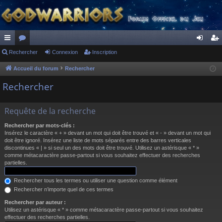
ac
Rechercher
or
Connexion
Inscription
on
ns
co
u
ne
cri
Accueil du forum
Rechercher
ur
m
xi
pti
Rechercher
ci
s
on
on
Requête de la recherche
s
Rechercher par mots-clés :
Insérez le caractère « + » devant un mot qui doit être trouvé et « - » devant un mot qui
doit être ignoré. Insérez une liste de mots séparés entre des barres verticales
discontinues « | » si seul un des mots doit être trouvé. Utilisez un astérisque « * »
comme métacaractère passe-partout si vous souhaitez effectuer des recherches
partielles.
Rechercher tous les termes ou utiliser une question comme élément
Rechercher n’importe quel de ces termes
Rechercher par auteur :
Utilisez un astérisque « * » comme métacaractère passe-partout si vous souhaitez
effectuer des recherches partielles.