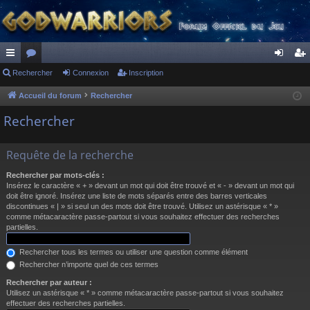
ac
Rechercher
or
Connexion
Inscription
on
ns
co
u
ne
cri
Accueil du forum
Rechercher
ur
m
xi
pti
Rechercher
ci
s
on
on
Requête de la recherche
s
Rechercher par mots-clés :
Insérez le caractère « + » devant un mot qui doit être trouvé et « - » devant un mot qui
doit être ignoré. Insérez une liste de mots séparés entre des barres verticales
discontinues « | » si seul un des mots doit être trouvé. Utilisez un astérisque « * »
comme métacaractère passe-partout si vous souhaitez effectuer des recherches
partielles.
Rechercher tous les termes ou utiliser une question comme élément
Rechercher n’importe quel de ces termes
Rechercher par auteur :
Utilisez un astérisque « * » comme métacaractère passe-partout si vous souhaitez
effectuer des recherches partielles.