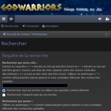
ac
Rechercher
or
Connexion
Inscription
on
ns
co
u
ne
cri
Accueil du forum
Rechercher
ur
m
xi
pti
Rechercher
ci
s
on
on
Requête de la recherche
s
Rechercher par mots-clés :
Insérez le caractère « + » devant un mot qui doit être trouvé et « - » devant un mot qui
doit être ignoré. Insérez une liste de mots séparés entre des barres verticales
discontinues « | » si seul un des mots doit être trouvé. Utilisez un astérisque « * »
comme métacaractère passe-partout si vous souhaitez effectuer des recherches
partielles.
Rechercher tous les termes ou utiliser une question comme élément
Rechercher n’importe quel de ces termes
Rechercher par auteur :
Utilisez un astérisque « * » comme métacaractère passe-partout si vous souhaitez
effectuer des recherches partielles.