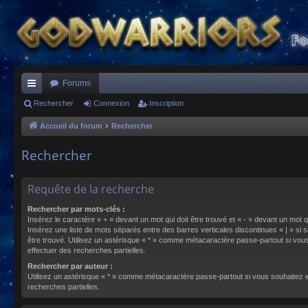
Forums
ac
Rechercher
Connexion
Inscription
co
Accueil du forum
Rechercher
ur
Rechercher
ci
s
Requête de la recherche
Rechercher par mots-clés :
Insérez le caractère « + » devant un mot qui doit être trouvé et « - » devant un mot qu
Insérez une liste de mots séparés entre des barres verticales discontinues « | » si s
être trouvé. Utilisez un astérisque « * » comme métacaractère passe-partout si vou
effectuer des recherches partielles.
Rechercher par auteur :
Utilisez un astérisque « * » comme métacaractère passe-partout si vous souhaitez 
recherches partielles.