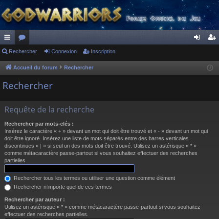
ac
Rechercher
or
Connexion
Inscription
on
ns
co
u
ne
cri
Accueil du forum
Rechercher
ur
m
xi
pti
Rechercher
ci
s
on
on
Requête de la recherche
s
Rechercher par mots-clés :
Insérez le caractère « + » devant un mot qui doit être trouvé et « - » devant un mot qui
doit être ignoré. Insérez une liste de mots séparés entre des barres verticales
discontinues « | » si seul un des mots doit être trouvé. Utilisez un astérisque « * »
comme métacaractère passe-partout si vous souhaitez effectuer des recherches
partielles.
Rechercher tous les termes ou utiliser une question comme élément
Rechercher n’importe quel de ces termes
Rechercher par auteur :
Utilisez un astérisque « * » comme métacaractère passe-partout si vous souhaitez
effectuer des recherches partielles.