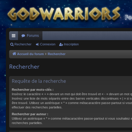
Forums
ac
Rechercher
Connexion
Inscription
co
Accueil du forum
Rechercher
ur
Rechercher
ci
s
Requête de la recherche
Rechercher par mots-clés :
Insérez le caractère « + » devant un mot qui doit être trouvé et « - » devant un mot qu
Insérez une liste de mots séparés entre des barres verticales discontinues « | » si s
être trouvé. Utilisez un astérisque « * » comme métacaractère passe-partout si vou
effectuer des recherches partielles.
Rechercher par auteur :
Utilisez un astérisque « * » comme métacaractère passe-partout si vous souhaitez 
recherches partielles.