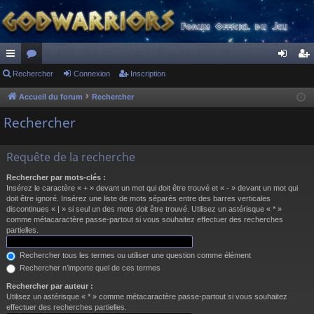
ac
Rechercher
or
Connexion
Inscription
on
ns
co
u
ne
cri
Accueil du forum
Rechercher
ur
m
xi
pti
Rechercher
ci
s
on
on
Requête de la recherche
s
Rechercher par mots-clés :
Insérez le caractère « + » devant un mot qui doit être trouvé et « - » devant un mot qui
doit être ignoré. Insérez une liste de mots séparés entre des barres verticales
discontinues « | » si seul un des mots doit être trouvé. Utilisez un astérisque « * »
comme métacaractère passe-partout si vous souhaitez effectuer des recherches
partielles.
Rechercher tous les termes ou utiliser une question comme élément
Rechercher n’importe quel de ces termes
Rechercher par auteur :
Utilisez un astérisque « * » comme métacaractère passe-partout si vous souhaitez
effectuer des recherches partielles.