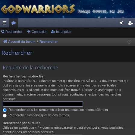
ac
Rechercher
or
Connexion
Inscription
on
ns
co
u
ne
cri
Accueil du forum
Rechercher
ur
m
xi
pti
Rechercher
ci
s
on
on
Requête de la recherche
s
Rechercher par mots-clés :
Insérez le caractère « + » devant un mot qui doit être trouvé et « - » devant un mot qui
doit être ignoré. Insérez une liste de mots séparés entre des barres verticales
discontinues « | » si seul un des mots doit être trouvé. Utilisez un astérisque « * »
comme métacaractère passe-partout si vous souhaitez effectuer des recherches
partielles.
Rechercher tous les termes ou utiliser une question comme élément
Rechercher n’importe quel de ces termes
Rechercher par auteur :
Utilisez un astérisque « * » comme métacaractère passe-partout si vous souhaitez
effectuer des recherches partielles.