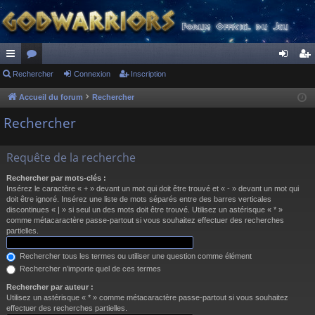
ac
Rechercher
or
Connexion
Inscription
on
ns
co
u
ne
cri
Accueil du forum
Rechercher
ur
m
xi
pti
Rechercher
ci
s
on
on
Requête de la recherche
s
Rechercher par mots-clés :
Insérez le caractère « + » devant un mot qui doit être trouvé et « - » devant un mot qui
doit être ignoré. Insérez une liste de mots séparés entre des barres verticales
discontinues « | » si seul un des mots doit être trouvé. Utilisez un astérisque « * »
comme métacaractère passe-partout si vous souhaitez effectuer des recherches
partielles.
Rechercher tous les termes ou utiliser une question comme élément
Rechercher n’importe quel de ces termes
Rechercher par auteur :
Utilisez un astérisque « * » comme métacaractère passe-partout si vous souhaitez
effectuer des recherches partielles.