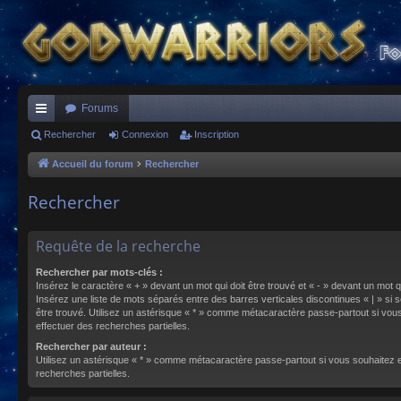
Forums
ac
Rechercher
Connexion
Inscription
co
Accueil du forum
Rechercher
ur
Rechercher
ci
s
Requête de la recherche
Rechercher par mots-clés :
Insérez le caractère « + » devant un mot qui doit être trouvé et « - » devant un mot qu
Insérez une liste de mots séparés entre des barres verticales discontinues « | » si s
être trouvé. Utilisez un astérisque « * » comme métacaractère passe-partout si vou
effectuer des recherches partielles.
Rechercher par auteur :
Utilisez un astérisque « * » comme métacaractère passe-partout si vous souhaitez 
recherches partielles.