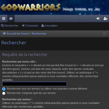
ac
Rechercher
or
Connexion
Inscription
on
ns
co
u
ne
cri
Accueil du forum
Rechercher
ur
m
xi
pti
Rechercher
ci
s
on
on
Requête de la recherche
s
Rechercher par mots-clés :
Insérez le caractère « + » devant un mot qui doit être trouvé et « - » devant un mot qui
doit être ignoré. Insérez une liste de mots séparés entre des barres verticales
discontinues « | » si seul un des mots doit être trouvé. Utilisez un astérisque « * »
comme métacaractère passe-partout si vous souhaitez effectuer des recherches
partielles.
Rechercher tous les termes ou utiliser une question comme élément
Rechercher n’importe quel de ces termes
Rechercher par auteur :
Utilisez un astérisque « * » comme métacaractère passe-partout si vous souhaitez
effectuer des recherches partielles.