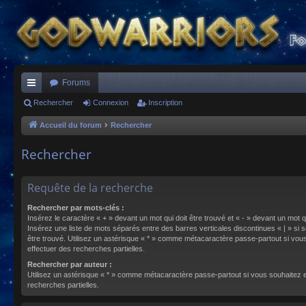
Forums
ac
Rechercher
Connexion
Inscription
co
Accueil du forum
Rechercher
ur
Rechercher
ci
s
Requête de la recherche
Rechercher par mots-clés :
Insérez le caractère « + » devant un mot qui doit être trouvé et « - » devant un mot qu
Insérez une liste de mots séparés entre des barres verticales discontinues « | » si s
être trouvé. Utilisez un astérisque « * » comme métacaractère passe-partout si vou
effectuer des recherches partielles.
Rechercher par auteur :
Utilisez un astérisque « * » comme métacaractère passe-partout si vous souhaitez 
recherches partielles.