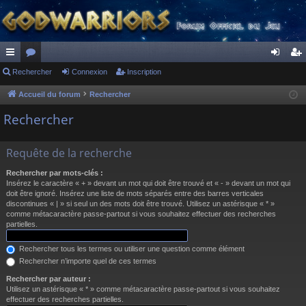
ac
Rechercher
or
Connexion
Inscription
on
ns
co
u
ne
cri
Accueil du forum
Rechercher
ur
m
xi
pti
Rechercher
ci
s
on
on
Requête de la recherche
s
Rechercher par mots-clés :
Insérez le caractère « + » devant un mot qui doit être trouvé et « - » devant un mot qui
doit être ignoré. Insérez une liste de mots séparés entre des barres verticales
discontinues « | » si seul un des mots doit être trouvé. Utilisez un astérisque « * »
comme métacaractère passe-partout si vous souhaitez effectuer des recherches
partielles.
Rechercher tous les termes ou utiliser une question comme élément
Rechercher n’importe quel de ces termes
Rechercher par auteur :
Utilisez un astérisque « * » comme métacaractère passe-partout si vous souhaitez
effectuer des recherches partielles.