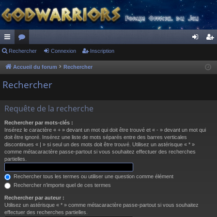
ac
Rechercher
or
Connexion
Inscription
on
ns
co
u
ne
cri
Accueil du forum
Rechercher
ur
m
xi
pti
Rechercher
ci
s
on
on
Requête de la recherche
s
Rechercher par mots-clés :
Insérez le caractère « + » devant un mot qui doit être trouvé et « - » devant un mot qui
doit être ignoré. Insérez une liste de mots séparés entre des barres verticales
discontinues « | » si seul un des mots doit être trouvé. Utilisez un astérisque « * »
comme métacaractère passe-partout si vous souhaitez effectuer des recherches
partielles.
Rechercher tous les termes ou utiliser une question comme élément
Rechercher n’importe quel de ces termes
Rechercher par auteur :
Utilisez un astérisque « * » comme métacaractère passe-partout si vous souhaitez
effectuer des recherches partielles.