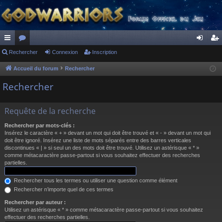
ac
Rechercher
or
Connexion
Inscription
on
ns
co
u
ne
cri
Accueil du forum
Rechercher
ur
m
xi
pti
Rechercher
ci
s
on
on
Requête de la recherche
s
Rechercher par mots-clés :
Insérez le caractère « + » devant un mot qui doit être trouvé et « - » devant un mot qui
doit être ignoré. Insérez une liste de mots séparés entre des barres verticales
discontinues « | » si seul un des mots doit être trouvé. Utilisez un astérisque « * »
comme métacaractère passe-partout si vous souhaitez effectuer des recherches
partielles.
Rechercher tous les termes ou utiliser une question comme élément
Rechercher n’importe quel de ces termes
Rechercher par auteur :
Utilisez un astérisque « * » comme métacaractère passe-partout si vous souhaitez
effectuer des recherches partielles.