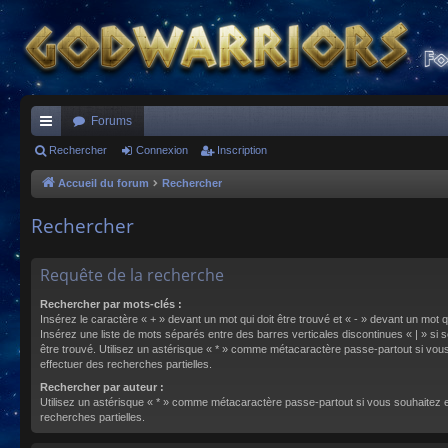
Forums
ac
Rechercher
Connexion
Inscription
co
Accueil du forum
Rechercher
ur
Rechercher
ci
s
Requête de la recherche
Rechercher par mots-clés :
Insérez le caractère « + » devant un mot qui doit être trouvé et « - » devant un mot qu
Insérez une liste de mots séparés entre des barres verticales discontinues « | » si s
être trouvé. Utilisez un astérisque « * » comme métacaractère passe-partout si vou
effectuer des recherches partielles.
Rechercher par auteur :
Utilisez un astérisque « * » comme métacaractère passe-partout si vous souhaitez 
recherches partielles.