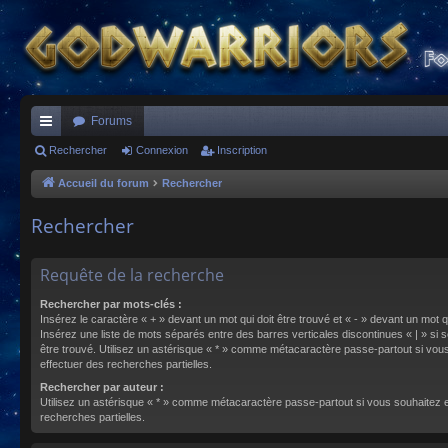
Forums
ac
Rechercher
Connexion
Inscription
co
Accueil du forum
Rechercher
ur
Rechercher
ci
s
Requête de la recherche
Rechercher par mots-clés :
Insérez le caractère « + » devant un mot qui doit être trouvé et « - » devant un mot qu
Insérez une liste de mots séparés entre des barres verticales discontinues « | » si s
être trouvé. Utilisez un astérisque « * » comme métacaractère passe-partout si vou
effectuer des recherches partielles.
Rechercher par auteur :
Utilisez un astérisque « * » comme métacaractère passe-partout si vous souhaitez 
recherches partielles.