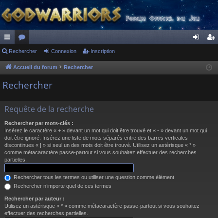
ac
Rechercher
or
Connexion
Inscription
on
ns
co
u
ne
cri
Accueil du forum
Rechercher
ur
m
xi
pti
Rechercher
ci
s
on
on
Requête de la recherche
s
Rechercher par mots-clés :
Insérez le caractère « + » devant un mot qui doit être trouvé et « - » devant un mot qui
doit être ignoré. Insérez une liste de mots séparés entre des barres verticales
discontinues « | » si seul un des mots doit être trouvé. Utilisez un astérisque « * »
comme métacaractère passe-partout si vous souhaitez effectuer des recherches
partielles.
Rechercher tous les termes ou utiliser une question comme élément
Rechercher n’importe quel de ces termes
Rechercher par auteur :
Utilisez un astérisque « * » comme métacaractère passe-partout si vous souhaitez
effectuer des recherches partielles.