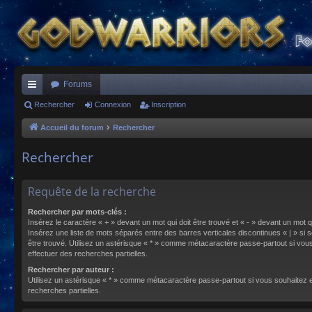
Forums
ac
Rechercher
Connexion
Inscription
co
Accueil du forum
Rechercher
ur
Rechercher
ci
s
Requête de la recherche
Rechercher par mots-clés :
Insérez le caractère « + » devant un mot qui doit être trouvé et « - » devant un mot qu
Insérez une liste de mots séparés entre des barres verticales discontinues « | » si s
être trouvé. Utilisez un astérisque « * » comme métacaractère passe-partout si vou
effectuer des recherches partielles.
Rechercher par auteur :
Utilisez un astérisque « * » comme métacaractère passe-partout si vous souhaitez 
recherches partielles.