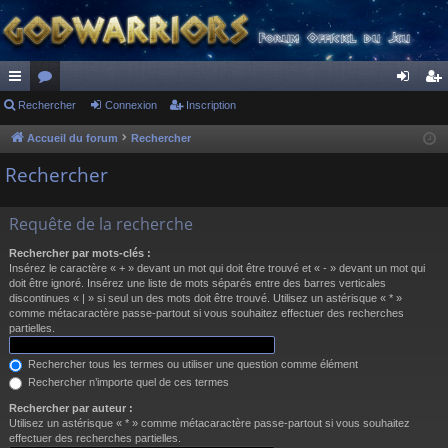
ac
Rechercher
or
Connexion
Inscription
on
ns
co
u
ne
cri
Accueil du forum
Rechercher
ur
m
xi
pti
Rechercher
ci
s
on
on
Requête de la recherche
s
Rechercher par mots-clés :
Insérez le caractère « + » devant un mot qui doit être trouvé et « - » devant un mot qui
doit être ignoré. Insérez une liste de mots séparés entre des barres verticales
discontinues « | » si seul un des mots doit être trouvé. Utilisez un astérisque « * »
comme métacaractère passe-partout si vous souhaitez effectuer des recherches
partielles.
Rechercher tous les termes ou utiliser une question comme élément
Rechercher n’importe quel de ces termes
Rechercher par auteur :
Utilisez un astérisque « * » comme métacaractère passe-partout si vous souhaitez
effectuer des recherches partielles.