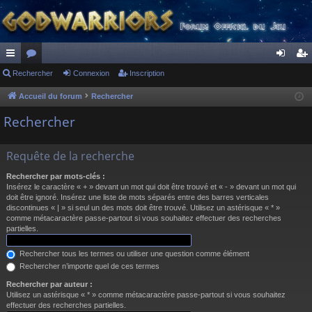
ac
Rechercher
or
Connexion
Inscription
on
ns
co
u
ne
cri
Accueil du forum
Rechercher
ur
m
xi
pti
Rechercher
ci
s
on
on
Requête de la recherche
s
Rechercher par mots-clés :
Insérez le caractère « + » devant un mot qui doit être trouvé et « - » devant un mot qui
doit être ignoré. Insérez une liste de mots séparés entre des barres verticales
discontinues « | » si seul un des mots doit être trouvé. Utilisez un astérisque « * »
comme métacaractère passe-partout si vous souhaitez effectuer des recherches
partielles.
Rechercher tous les termes ou utiliser une question comme élément
Rechercher n’importe quel de ces termes
Rechercher par auteur :
Utilisez un astérisque « * » comme métacaractère passe-partout si vous souhaitez
effectuer des recherches partielles.