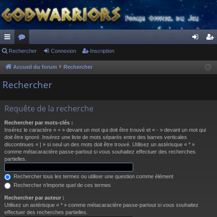
ac
Rechercher
or
Connexion
Inscription
on
ns
co
u
ne
cri
Accueil du forum
Rechercher
ur
m
xi
pti
Rechercher
ci
s
on
on
Requête de la recherche
s
Rechercher par mots-clés :
Insérez le caractère « + » devant un mot qui doit être trouvé et « - » devant un mot qui
doit être ignoré. Insérez une liste de mots séparés entre des barres verticales
discontinues « | » si seul un des mots doit être trouvé. Utilisez un astérisque « * »
comme métacaractère passe-partout si vous souhaitez effectuer des recherches
partielles.
Rechercher tous les termes ou utiliser une question comme élément
Rechercher n’importe quel de ces termes
Rechercher par auteur :
Utilisez un astérisque « * » comme métacaractère passe-partout si vous souhaitez
effectuer des recherches partielles.