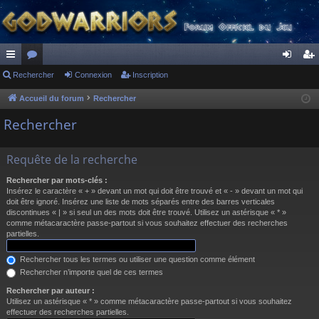
ac
Rechercher
or
Connexion
Inscription
on
ns
co
u
ne
cri
Accueil du forum
Rechercher
ur
m
xi
pti
Rechercher
ci
s
on
on
Requête de la recherche
s
Rechercher par mots-clés :
Insérez le caractère « + » devant un mot qui doit être trouvé et « - » devant un mot qui
doit être ignoré. Insérez une liste de mots séparés entre des barres verticales
discontinues « | » si seul un des mots doit être trouvé. Utilisez un astérisque « * »
comme métacaractère passe-partout si vous souhaitez effectuer des recherches
partielles.
Rechercher tous les termes ou utiliser une question comme élément
Rechercher n’importe quel de ces termes
Rechercher par auteur :
Utilisez un astérisque « * » comme métacaractère passe-partout si vous souhaitez
effectuer des recherches partielles.