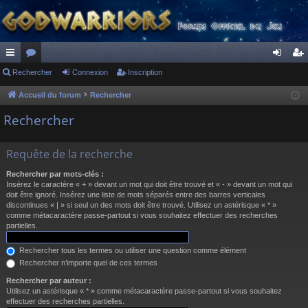
ac
Rechercher
or
Connexion
Inscription
on
ns
co
u
ne
cri
Accueil du forum
Rechercher
ur
m
xi
pti
Rechercher
ci
s
on
on
Requête de la recherche
s
Rechercher par mots-clés :
Insérez le caractère « + » devant un mot qui doit être trouvé et « - » devant un mot qui
doit être ignoré. Insérez une liste de mots séparés entre des barres verticales
discontinues « | » si seul un des mots doit être trouvé. Utilisez un astérisque « * »
comme métacaractère passe-partout si vous souhaitez effectuer des recherches
partielles.
Rechercher tous les termes ou utiliser une question comme élément
Rechercher n’importe quel de ces termes
Rechercher par auteur :
Utilisez un astérisque « * » comme métacaractère passe-partout si vous souhaitez
effectuer des recherches partielles.