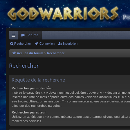
Forums
ac
Rechercher
Connexion
Inscription
co
Accueil du forum
Rechercher
ur
Rechercher
ci
s
Requête de la recherche
Rechercher par mots-clés :
Insérez le caractère « + » devant un mot qui doit être trouvé et « - » devant un mot qu
Insérez une liste de mots séparés entre des barres verticales discontinues « | » si s
être trouvé. Utilisez un astérisque « * » comme métacaractère passe-partout si vou
effectuer des recherches partielles.
Rechercher par auteur :
Utilisez un astérisque « * » comme métacaractère passe-partout si vous souhaitez 
recherches partielles.